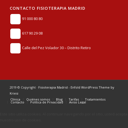
CONTACTO FISIOTERAPIA MADRID
91 000 80 80
617 90 29 08
Calle del Pez Volador 30 – Distrito Retiro
2019 © Copyright ·
Fisioterapia Madrid
-
Enfold WordPress Theme by
Kriesi
Clínica
Quiénes somos
Blog
Tarifas
Tratamientos
Contacto
Política de Privacidad
Aviso Legal
Este sitio utiliza cookies. Al continuar navegando por el sitio, usted acepta
nuestro uso de cookies.