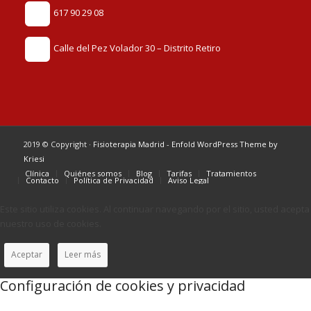
617 90 29 08
Calle del Pez Volador 30 – Distrito Retiro
2019 © Copyright ·
Fisioterapia Madrid
-
Enfold WordPress Theme by
Kriesi
Clínica
Quiénes somos
Blog
Tarifas
Tratamientos
Contacto
Política de Privacidad
Aviso Legal
Este sitio utiliza cookies. Al continuar navegando por el sitio, usted acepta
nuestro uso de cookies.
Aceptar
Leer más
Configuración de cookies y privacidad