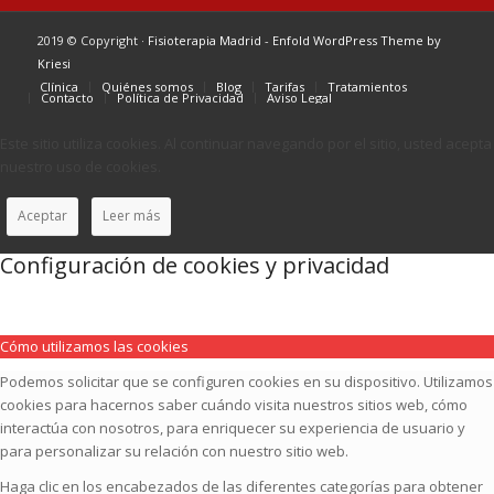
2019 © Copyright ·
Fisioterapia Madrid
-
Enfold WordPress Theme by
Kriesi
Clínica
Quiénes somos
Blog
Tarifas
Tratamientos
Contacto
Política de Privacidad
Aviso Legal
Este sitio utiliza cookies. Al continuar navegando por el sitio, usted acepta
nuestro uso de cookies.
Aceptar
Leer más
Configuración de cookies y privacidad
Cómo utilizamos las cookies
Podemos solicitar que se configuren cookies en su dispositivo. Utilizamos
cookies para hacernos saber cuándo visita nuestros sitios web, cómo
interactúa con nosotros, para enriquecer su experiencia de usuario y
para personalizar su relación con nuestro sitio web.
Haga clic en los encabezados de las diferentes categorías para obtener