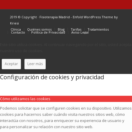
2019 © Copyright ·
Fisioterapia Madrid
-
Enfold WordPress Theme by
Kriesi
Clínica
Quiénes somos
Blog
Tarifas
Tratamientos
Contacto
Política de Privacidad
Aviso Legal
Este sitio utiliza cookies. Al continuar navegando por el sitio, usted acepta
nuestro uso de cookies.
Aceptar
Leer más
Configuración de cookies y privacidad
Cómo utilizamos las cookies
Podemos solicitar que se configuren cookies en su dispositivo. Utilizamos
cookies para hacernos saber cuándo visita nuestros sitios web, cómo
interactúa con nosotros, para enriquecer su experiencia de usuario y
para personalizar su relación con nuestro sitio web.