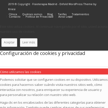
2019 © Copyright ·
Fisioterapia Madrid
-
Enfold WordPress Theme by
Kriesi
Clínica
Quiénes somos
Blog
Tarifas
Tratamientos
Contacto
Política de Privacidad
Aviso Legal
Este sitio utiliza cookies. Al continuar navegando por el sitio, usted acepta
nuestro uso de cookies.
Aceptar
Leer más
Configuración de cookies y privacidad
Cómo utilizamos las cookies
Podemos solicitar que se configuren cookies en su dispositivo. Utilizamos
cookies para hacernos saber cuándo visita nuestros sitios web, cómo
interactúa con nosotros, para enriquecer su experiencia de usuario y
para personalizar su relación con nuestro sitio web.
Haga clic en los encabezados de las diferentes categorías para obtener
más información. También puede cambiar algunas de sus preferencias.