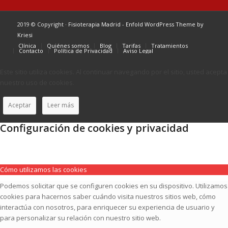
2019 © Copyright ·
Fisioterapia Madrid
-
Enfold WordPress Theme by
Kriesi
Clínica
Quiénes somos
Blog
Tarifas
Tratamientos
Contacto
Política de Privacidad
Aviso Legal
Este sitio utiliza cookies. Al continuar navegando por el sitio, usted acepta
nuestro uso de cookies.
Aceptar
Leer más
Configuración de cookies y privacidad
Cómo utilizamos las cookies
Podemos solicitar que se configuren cookies en su dispositivo. Utilizamos
cookies para hacernos saber cuándo visita nuestros sitios web, cómo
interactúa con nosotros, para enriquecer su experiencia de usuario y
para personalizar su relación con nuestro sitio web.