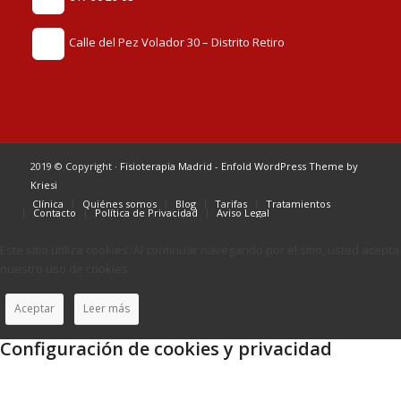
Calle del Pez Volador 30 – Distrito Retiro
2019 © Copyright ·
Fisioterapia Madrid
-
Enfold WordPress Theme by
Kriesi
Clínica
Quiénes somos
Blog
Tarifas
Tratamientos
Contacto
Política de Privacidad
Aviso Legal
Este sitio utiliza cookies. Al continuar navegando por el sitio, usted acepta
nuestro uso de cookies.
Aceptar
Leer más
Configuración de cookies y privacidad