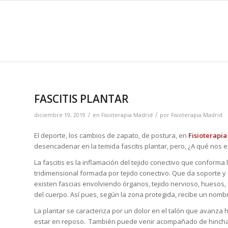
FASCITIS PLANTAR
/
/
diciembre 19, 2019
en
Fisioterapia Madrid
por
Fisioterapia Madrid
El deporte, los cambios de zapato, de postura, en
Fisioterapi
desencadenar en la temida fascitis plantar, pero, ¿A qué no
La fascitis es la inflamación del tejido conectivo que conforma l
tridimensional formada por tejido conectivo. Que da soporte y
existen fascias envolviendo órganos, tejido nervioso, huesos
del cuerpo. Así pues, según la zona protegida, recibe un nombr
La plantar se caracteriza por un dolor en el talón que avanz
estar en reposo. También puede venir acompañado de hinchazó