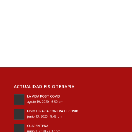
ACTUALIDAD FISIOTERAPIA
LA VIDA POST COVID
agosto 19, 2020 - 6:50 pm
FISIOTERAPIA CONTRA EL COVID
junio 13, 2020 - 8:48 pm
CUARENTENA
junio 3, 2020 - 7:37 pm