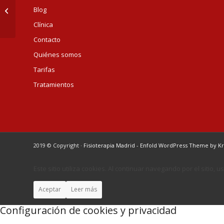
ELEGIR UN BUEN
Blog
COLCHÓN
Clínica
Contacto
Quiénes somos
Tarifas
Tratamientos
2019 © Copyright ·
Fisioterapia Madrid
-
Enfold WordPress Theme by Kr
Este sitio utiliza cookies. Al continuar navegando por el sitio,
Aceptar
Leer más
Configuración de cookies y privacidad