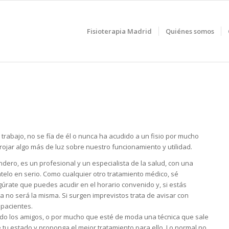
Fisioterapia Madrid
Quiénes somos
rabajo, no se fía de él o nunca ha acudido a un fisio por mucho
ojar algo más de luz sobre nuestro funcionamiento y utilidad.
dero, es un profesional y un especialista de la salud, con una
telo en serio. Como cualquier otro tratamiento médico, sé
gúrate que puedes acudir en el horario convenido y, si estás
a no será la misma. Si surgen imprevistos trata de avisar con
 pacientes.
ado los amigos, o por mucho que esté de moda una técnica que sale
e tu estado y proponga el mejor tratamiento para ello. Lo normal no