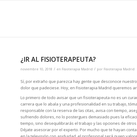
¿IR AL FISIOTERAPEUTA?
/
/
noviembre 10, 2018
en
Fisioterapia Madrid
por
Fisioterapia Madrid
Sí, por extraño que parezca hay gente que desconoce nuestro t
dolor que padeciese. Hoy, en Fisioterapia Madrid queremos arr
Lo primero de todo avisar que un fisioterapeuta no es un curan
carrera que lo abala y una profesionalidad en su trabajo, tóma
responsable con la reserva de las citas, avisa con tiempo, ase
sufriendo dolores, no lo postergues demasiado pues la eficaci
tiempo, sino desequilibrarás el trabajo y las opciones de otros
Déjate asesorar por el experto. Por mucho que te hayan cont
en la televisión con asiduidad, el profesional será quien valor