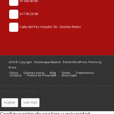
91 000 80 80
617 90 29 08
Calle del Pez Volador 30 – Distrito Retiro
2019 © Copyright ·
Fisioterapia Madrid
-
Enfold WordPress Theme by
Kriesi
Clínica
Quiénes somos
Blog
Tarifas
Tratamientos
Contacto
Política de Privacidad
Aviso Legal
Este sitio utiliza cookies. Al continuar navegando por el sitio, usted acepta
nuestro uso de cookies.
Aceptar
Leer más
Configuración de cookies y privacidad