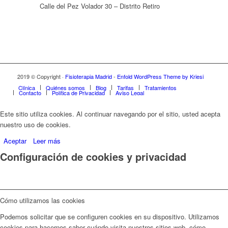
Calle del Pez Volador 30 – Distrito Retiro
2019 © Copyright ·
Fisioterapia Madrid
-
Enfold WordPress Theme by Kriesi
Clínica
Quiénes somos
Blog
Tarifas
Tratamientos
Contacto
Política de Privacidad
Aviso Legal
Este sitio utiliza cookies. Al continuar navegando por el sitio, usted acepta
nuestro uso de cookies.
Aceptar
Leer más
Configuración de cookies y privacidad
Cómo utilizamos las cookies
Podemos solicitar que se configuren cookies en su dispositivo. Utilizamos
cookies para hacernos saber cuándo visita nuestros sitios web, cómo