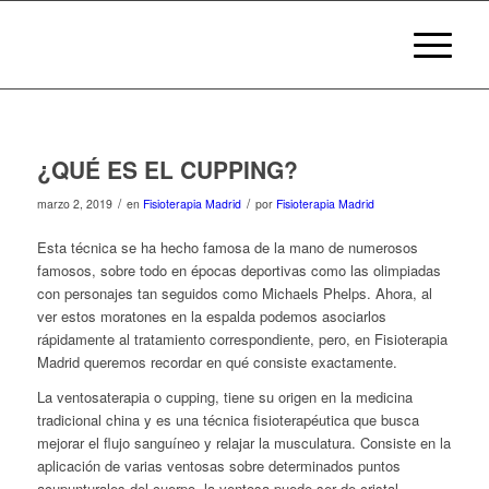
¿QUÉ ES EL CUPPING?
/
/
marzo 2, 2019
en
Fisioterapia Madrid
por
Fisioterapia Madrid
Esta técnica se ha hecho famosa de la mano de numerosos
famosos, sobre todo en épocas deportivas como las olimpiadas
con personajes tan seguidos como Michaels Phelps. Ahora, al
ver estos moratones en la espalda podemos asociarlos
rápidamente al tratamiento correspondiente, pero, en Fisioterapia
Madrid queremos recordar en qué consiste exactamente.
La ventosaterapia o cupping, tiene su origen en la medicina
tradicional china y es una técnica fisioterapéutica que busca
mejorar el flujo sanguíneo y relajar la musculatura. Consiste en la
aplicación de varias ventosas sobre determinados puntos
acupunturales del cuerpo, la ventosa puede ser de cristal,