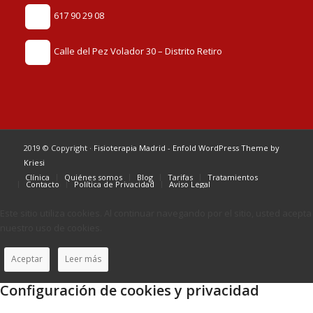
617 90 29 08
Calle del Pez Volador 30 – Distrito Retiro
2019 © Copyright ·
Fisioterapia Madrid
-
Enfold WordPress Theme by
Kriesi
Clínica
Quiénes somos
Blog
Tarifas
Tratamientos
Contacto
Política de Privacidad
Aviso Legal
Este sitio utiliza cookies. Al continuar navegando por el sitio, usted acepta
nuestro uso de cookies.
Aceptar
Leer más
Configuración de cookies y privacidad