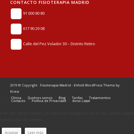
CONTACTO FISIOTERAPIA MADRID
91 000 80 80
617 90 29 08
Calle del Pez Volador 30 – Distrito Retiro
2019 © Copyright ·
Fisioterapia Madrid
-
Enfold WordPress Theme by
Kriesi
Clínica
Quiénes somos
Blog
Tarifas
Tratamientos
Contacto
Política de Privacidad
Aviso Legal
Este sitio utiliza cookies. Al continuar navegando por el sitio, usted acepta
nuestro uso de cookies.
Aceptar
Leer más