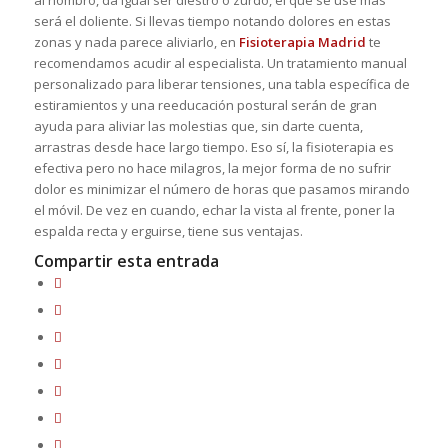
al hombro, da igual ser diestro o zurdo, el que se use más
será el doliente. Si llevas tiempo notando dolores en estas
zonas y nada parece aliviarlo, en
Fisioterapia Madrid
te
recomendamos acudir al especialista. Un tratamiento manual
personalizado para liberar tensiones, una tabla específica de
estiramientos y una reeducación postural serán de gran
ayuda para aliviar las molestias que, sin darte cuenta,
arrastras desde hace largo tiempo. Eso sí, la fisioterapia es
efectiva pero no hace milagros, la mejor forma de no sufrir
dolor es minimizar el número de horas que pasamos mirando
el móvil. De vez en cuando, echar la vista al frente, poner la
espalda recta y erguirse, tiene sus ventajas.
Compartir esta entrada