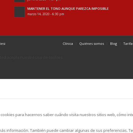
MANTENER EL TONO AUNQUE PAREZCA IMPOSIBLE
marzo 14, 2020 - 6:30 pm
iesi
Clínica
Quiénes somos
Blog
Tarifa
 usted acepta nuestro uso de cookies.
s cookies para hacernos saber cuándo visita nuestros sitios web, cómo in
 más información. También puede cambiar algunas de sus preferencias. T