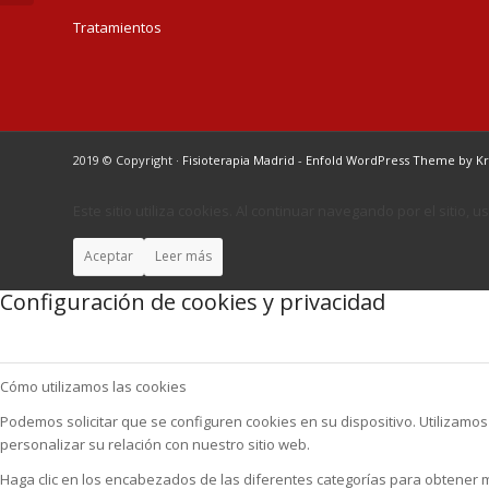
Tratamientos
2019 © Copyright ·
Fisioterapia Madrid
-
Enfold WordPress Theme by Kr
Este sitio utiliza cookies. Al continuar navegando por el sitio,
Aceptar
Leer más
Configuración de cookies y privacidad
Cómo utilizamos las cookies
Podemos solicitar que se configuren cookies en su dispositivo. Utilizamo
personalizar su relación con nuestro sitio web.
Haga clic en los encabezados de las diferentes categorías para obtener