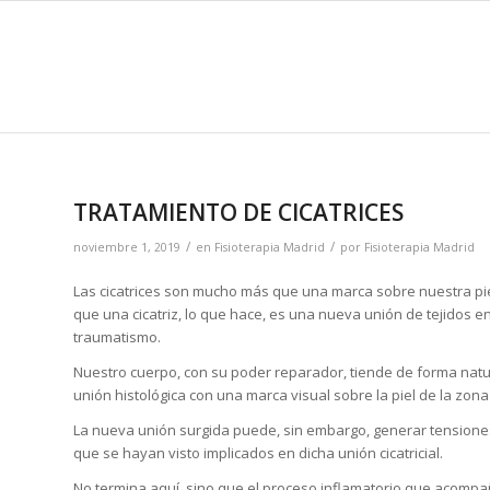
TRATAMIENTO DE CICATRICES
/
/
noviembre 1, 2019
en
Fisioterapia Madrid
por
Fisioterapia Madrid
Las cicatrices son mucho más que una marca sobre nuestra pi
que una cicatriz, lo que hace, es una nueva unión de tejidos e
traumatismo.
Nuestro cuerpo, con su poder reparador, tiende de forma natura
unión histológica con una marca visual sobre la piel de la zona
La nueva unión surgida puede, sin embargo, generar tensiones 
que se hayan visto implicados en dicha unión cicatricial.
No termina aquí, sino que el proceso inflamatorio que acompañ