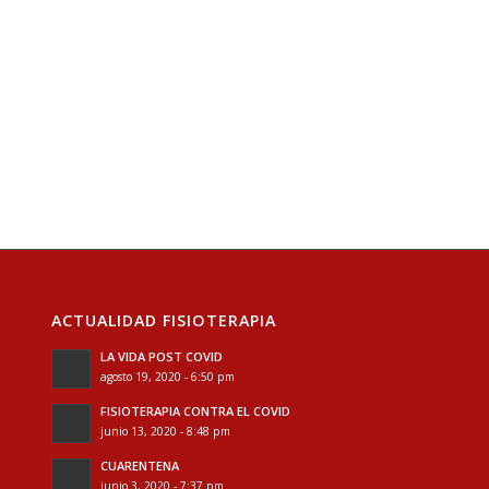
ACTUALIDAD FISIOTERAPIA
LA VIDA POST COVID
agosto 19, 2020 - 6:50 pm
FISIOTERAPIA CONTRA EL COVID
junio 13, 2020 - 8:48 pm
CUARENTENA
junio 3, 2020 - 7:37 pm