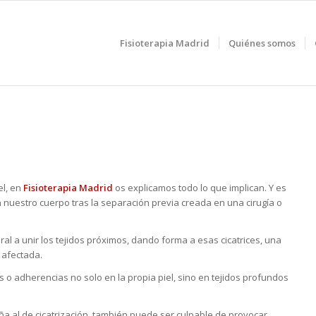
Fisioterapia Madrid
Quiénes somos
el, en
Fisioterapia Madrid
os explicamos todo lo que implican. Y es
n nuestro cuerpo tras la separación previa creada en una cirugía o
l a unir los tejidos próximos, dando forma a esas cicatrices, una
 afectada.
o adherencias no solo en la propia piel, sino en tejidos profundos
a al de cicatrización, también puede ser culpable de provocar